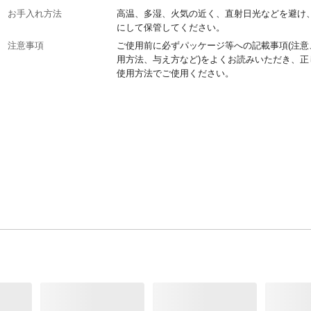
お手入れ方法
高温、多湿、火気の近く、直射日光などを避け
にして保管してください。
注意事項
ご使用前に必ずパッケージ等への記載事項(注意
用方法、与え方など)をよくお読みいただき、正
使用方法でご使用ください。
本体サイズ-幅(cm)
18
本体サイズ-奥行(cm)
4
本体サイズ-高さ(cm)
37
本体重量(g)
410g
材質・原材料・原産国
天然木中国
メーカー名
マルカン
JANコード
4906456564782
関連キーワード
小動物用品, 鳥用