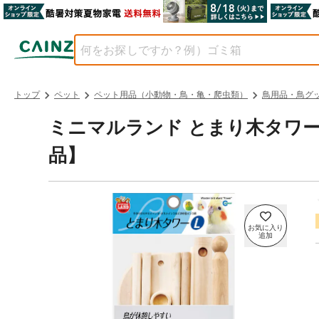
トップ
ペット
ペット用品（小動物・鳥・亀・爬虫類）
鳥用品・鳥グ
ミニマルランド とまり木タワーL 小
品】