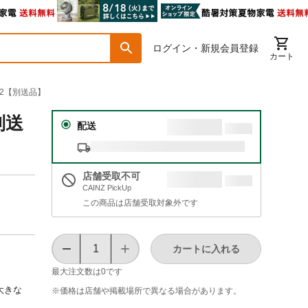
ログイン・新規会員登録
カート
82【別送品】
別送
配送
店舗受取不可
CAINZ PickUp
この商品は店舗受取対象外です
カートに入れる
最大注文数は
0
です
大きな
※価格は​店舗や​掲載場所で​異なる​場合が​あります。