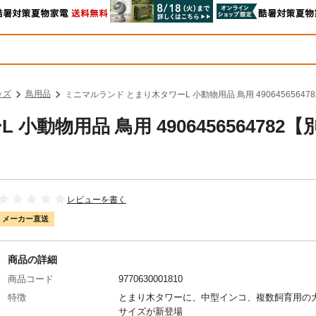
ッズ
鳥用品
ミニマルランド とまり木タワーL 小動物用品 鳥用 49064565647
動物用品 鳥用 4906456564782【
レビューを書く
メーカー直送
商品の詳細
商品コード
9770630001810
特徴
とまり木タワーに、中型インコ、複数飼育用の
サイズが新登場