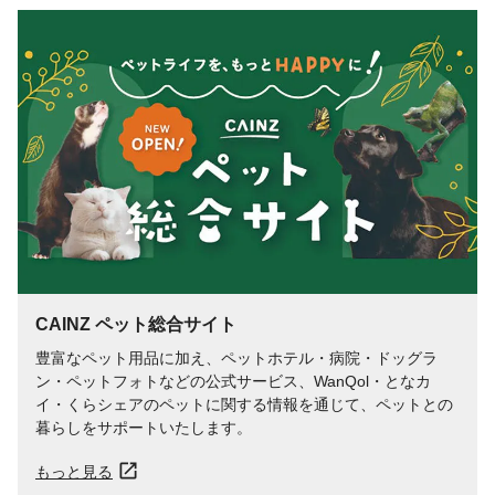
本体重量(kg)
11.7kg
材質・原材料・原産
支柱・桟：アルミニウム合金 / キャスタ
国
ー：ポリウレタン / ガラス部分：強化ガラ
ス(厚み6mm) 日本製
メーカー名
ピカコーポレイション
JANコード
4989247560026
関連キーワード
強化ガラス, ペットフェンス
CAINZ ペット総合サイト
豊富なペット用品に加え、ペットホテル・病院・ドッグラ
ン・ペットフォトなどの公式サービス、WanQol・となカ
イ・くらシェアのペットに関する情報を通じて、ペットとの
暮らしをサポートいたします。
もっと見る