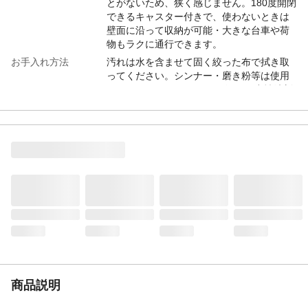
とがないため、狭く感じません。180度開閉
できるキャスター付きで、使わないときは
壁面に沿って収納が可能・大きな台車や荷
物もラクに通行できます。
お手入れ方法
汚れは水を含ませて固く絞った布で拭き取
ってください。シンナー・磨き粉等は使用
しないでください。(ひどい汚れは中性洗剤
をお使いください。)スライドがしづらくな
った場合、ミゾ部を中性洗剤を含ませて固
く絞った布で拭き取ってください。
注意事項
壁固定タイプとなります。(付属の丸木ネジ
で壁に穴を開けて取り付けます)木製の柱お
よび木製の下地がある箇所に確実に固定し
てください取扱説明書をかならずご確認の
うえ正しくお取り付けください。2枚タイプ
と3枚タイプがありますので、サイズを確認
のうえご購入ください。体重が3~15kgの犬
にご使用ください。
本体サイズ-幅(cm)
121.7
本体サイズ-奥行(cm)
6.3
商品説明
本体サイズ-高さ(cm)
85.6