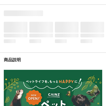
本体サイズ-高さ(cm)
13
本体重量(kg)
11.5kg
メーカー名
マルカン
JANコード
4906456571292
関連キーワード
キャットファニチャー, 爪とぎ
商品説明