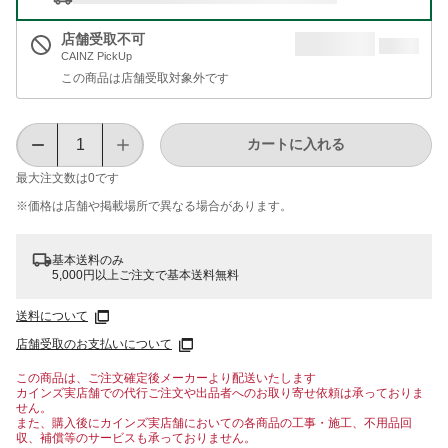
店舗受取不可
CAINZ PickUp
この商品は店舗受取対象外です
カートに入れる
最大注文数は
0
です
※価格は​店舗や​掲載場所で​異なる​場合が​あります。
基本送料のみ
5,000円以上ご注文で基本送料無料
送料について
店舗受取のお支払いについて
この商品は、ご注文確定後メーカーより配送いたします
カインズ実店舗での代行ご注文や出品者へのお取り寄せ依頼は承っておりま
せん。
また、購入後にカインズ実店舗においての各商品の工事・施工、不用品回
収、補償等のサービスも承っておりません。