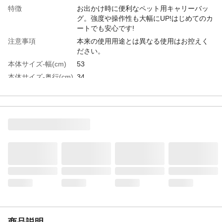
特徴
お出かけ時に便利なペット用キャリーバッ
グ。強度や操作性も大幅にUP!はじめてのカ
ートでも安心です!
注意事項
本来の使用用途とは異なる使用はお控えく
ださい。
本体サイズ-幅(cm)
53
本体サイズ-奥行(cm)
34
本体サイズ-高さ(cm)
99
本体重量(kg)
4.6kg
材質・原材料・原産
(カート)スチール、プラスチック、(バッグ)
国
材質：スチール、ポリエステル、ナイロン
中国
メーカー名
ファンタジーワールド
JANコード
4995723703221
関連キーワード
ペットキャリー, 日よけカバー付き, 防音カ
バー付き
商品説明