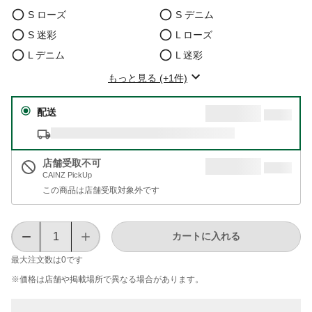
S ローズ
S デニム
S 迷彩
L ローズ
L デニム
L 迷彩
もっと見る (+1件)
配送
店舗受取不可
CAINZ PickUp
この商品は店舗受取対象外です
カートに入れる
最大注文数は
0
です
※価格は​店舗や​掲載場所で​異なる​場合が​あります。