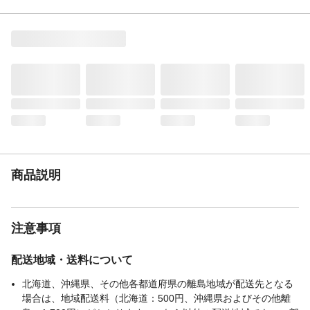
本体サイズ-幅(cm)
50
本体サイズ-奥行(cm)
36
本体サイズ-高さ(cm)
21.5
本体重量
1250g
材質・原材料・原産
[本体]ナイロン100%、[ケージ]ナイロン
国
100%[本体裏地]ポリエステル100%、[底部
芯材]ポリプロピレン[ストラップ]ポリエス
テル100%
メーカー名
シービージャパン
ブランド名
NO ALIKE
商品説明
JANコード
4573306872757
関連キーワード
お散歩
注意事項
配送地域・送料について
北海道、沖縄県、その他各都道府県の離島地域が配送先となる
場合は、地域配送料（北海道：500円、沖縄県およびその他離