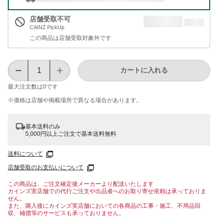
店舗受取不可
CAINZ PickUp
この商品は店舗受取対象外です
カートに入れる
最大注文数は
0
です
※価格は​店舗や​掲載場所で​異なる​場合が​あります。
基本送料のみ
5,000円以上ご注文で基本送料無料
送料について
店舗受取のお支払いについて
この商品は、ご注文確定後メーカーより配送いたします
カインズ実店舗での代行ご注文や出品者へのお取り寄せ依頼は承っておりま
せん。
また、購入後にカインズ実店舗においての各商品の工事・施工、不用品回
収、補償等のサービスも承っておりません。