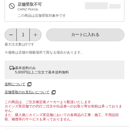
店舗受取不可
CAINZ PickUp
この商品は店舗受取対象外です
カートに入れる
最大注文数は
0
です
※価格は​店舗や​掲載場所で​異なる​場合が​あります。
基本送料のみ
5,000円以上ご注文で基本送料無料
送料について
店舗受取のお支払いについて
この商品は、ご注文確定後メーカーより配送いたします
カインズ実店舗での代行ご注文や出品者へのお取り寄せ依頼は承っておりま
せん。
また、購入後にカインズ実店舗においての各商品の工事・施工、不用品回
収、補償等のサービスも承っておりません。