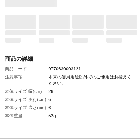
商品の詳細
商品コード
9770630003121
注意事項
本来の使用用途以外でのご使用はお控えく
ださい。
本体サイズ-幅(cm)
28
本体サイズ-奥行(cm)
6
本体サイズ-高さ(cm)
6
本体重量
52g
材質・原材料・原産
ポリエチレン、EVAフォーム、ポリエステ
国
ル 原産国：ベトナム
メーカー名
ドギーマンハヤシ