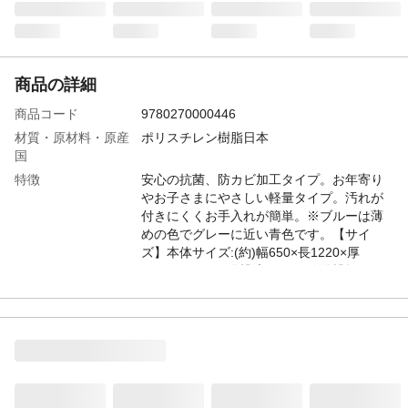
商品の詳細
商品コード
9780270000446
材質・原材料・原産
ポリスチレン樹脂日本
国
特徴
安心の抗菌、防カビ加工タイプ。お年寄り
やお子さまにやさしい軽量タイプ。汚れが
付きにくくお手入れが簡単。※ブルーは薄
めの色でグレーに近い青色です。【サイ
ズ】本体サイズ:(約)幅650×長1220×厚
12mm、1650g浴槽適用サイズ:浴槽幅65×長
120cm用
お手入れ方法
使い始めは素材特有のにおいがする場合が
ありますので、気になる場合は陰干しなど
日陰に放置し、ニオイが消えてから使用し
てください。折畳のクセが残っている場合
がありますが、徐々に解消していきます。
一部の入浴剤や温泉水によっては変色する