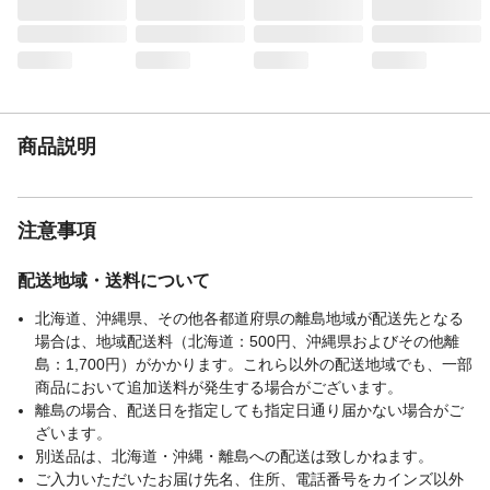
場合があります。
注意事項
レモンなどの柑橘類を使用すると商品を傷
めますので使用しないでください。24時間
風呂はフタを傷める恐れがあるため使用は
控えてください。風呂水洗錠剤、浴室用洗
剤によってはフロフタが変色したり傷んだ
商品説明
りする場合があります。浴槽のフチに十分
かかるか必ずサイズを確認してください。
製品特性上、気温による伸縮で若干の寸法
変化がありますのでご了承ください。仕様
注意事項
上、製品サイズには若干の誤差が生じま
す。
配送地域・送料について
JANコード
4962619033298
北海道、沖縄県、その他各都道府県の離島地域が配送先となる
場合は、地域配送料（北海道：500円、沖縄県およびその他離
島：1,700円）がかかります。これら以外の配送地域でも、一部
商品において追加送料が発生する場合がございます。
離島の場合、配送日を指定しても指定日通り届かない場合がご
ざいます。
別送品は、北海道・沖縄・離島への配送は致しかねます。
ご入力いただいたお届け先名、住所、電話番号をカインズ以外