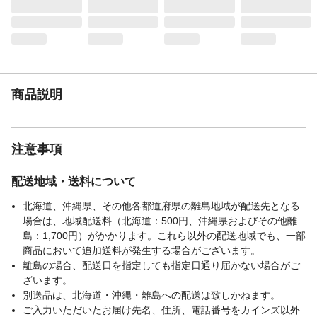
場合があります。
注意事項
レモンなどの柑橘類を使用すると商品を傷
めますので使用しないでください。24時間
風呂はフタを傷める恐れがあるため使用は
控えてください。風呂水洗錠剤、浴室用洗
剤によってはフロフタが変色したり傷んだ
商品説明
りする場合があります。浴槽のフチに十分
かかるか必ずサイズを確認してください。
製品特性上、気温による伸縮で若干の寸法
変化がありますのでご了承ください。仕様
注意事項
上、製品サイズには若干の誤差が生じま
す。
配送地域・送料について
JANコード
4962619033595
北海道、沖縄県、その他各都道府県の離島地域が配送先となる
場合は、地域配送料（北海道：500円、沖縄県およびその他離
島：1,700円）がかかります。これら以外の配送地域でも、一部
商品において追加送料が発生する場合がございます。
離島の場合、配送日を指定しても指定日通り届かない場合がご
ざいます。
別送品は、北海道・沖縄・離島への配送は致しかねます。
ご入力いただいたお届け先名、住所、電話番号をカインズ以外