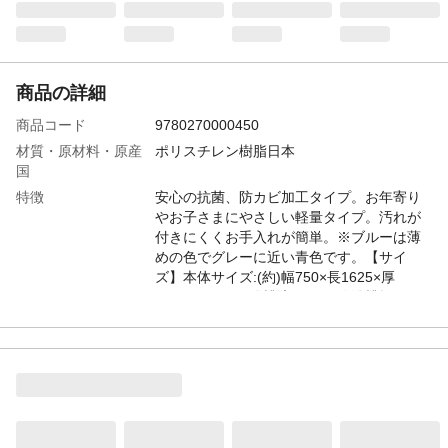
商品の詳細
商品コード
9780270000450
材質・原材料・原産
ポリスチレン樹脂日本
国
特徴
安心の抗菌、防カビ加工タイプ。お年寄り
やお子さまにやさしい軽量タイプ。汚れが
付きにくくお手入れが簡単。※ブルーは薄
めの色でグレーに近い青色です。【サイ
ズ】本体サイズ:(約)幅750×長1625×厚
12mm、2570g浴槽適用サイズ:浴槽幅75×長
160cm用
お手入れ方法
使い始めは素材特有のにおいがする場合が
ありますので、気になる場合は陰干しなど
日陰に放置し、ニオイが消えてから使用し
てください。折畳のクセが残っている場合
がありますが、徐々に解消していきます。
一部の入浴剤や温泉水によっては変色する