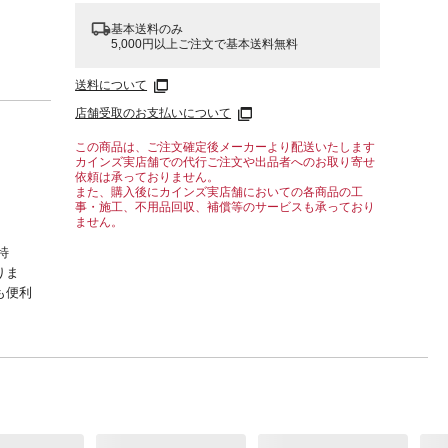
基本送料のみ
5,000円以上ご注文で基本送料無料
送料について
店舗受取のお支払いについて
この商品は、ご注文確定後メーカーより配送いたします
カインズ実店舗での代行ご注文や出品者へのお取り寄せ
依頼は承っておりません。
また、購入後にカインズ実店舗においての各商品の工
事・施工、不用品回収、補償等のサービスも承っており
ません。
特
りま
も便利
、の
、スケ
、コル
ク、ハ
えま