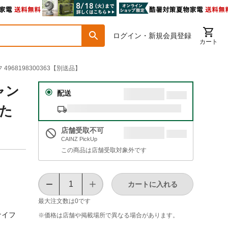
ログイン・新規会員登録
カート
968198300363【別送品】
ャン
配送
たた
店舗受取不可
CAINZ PickUp
この商品は店舗受取対象外です
カートに入れる
最大注文数は
0
です
ナイフ
※価格は​店舗や​掲載場所で​異なる​場合が​あります。