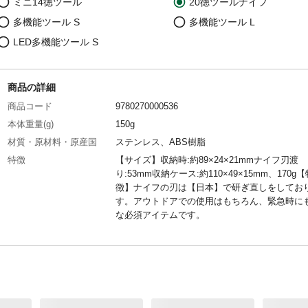
ミニ14徳ツール
20徳ツールナイフ
多機能ツール S
多機能ツール L
LED多機能ツール S
商品の詳細
商品コード
9780270000536
本体重量(g)
150g
材質・原材料・原産国
ステンレス、ABS樹脂
特徴
【サイズ】収納時:約89×24×21mmナイフ刃渡
り:53mm収納ケース:約110×49×15mm、170g【
徴】ナイフの刃は【日本】で研ぎ直しをしてお
す。アウトドアでの使用はもちろん、緊急時に
な必須アイテムです。
注意事項
【主な用途】ナイフ、缶切り、爪そうじ、小刀
み、爪ヤスリ、ノコギリ、栓抜き、削り落とし
ール、マイナスドライバー、穴開け、針はずし
ク抜き、プラスドライバー、ウロコ取り、フッ
サミ、ひも通し、爪楊枝&ピンセットとして使
す。