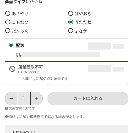
商品タイプ1
うたたね
あさやけ
はやおき
こもれび
うたたね
だんらん
よなが
配送
店舗受取不可
CAINZ PickUp
この商品は店舗受取対象外です
カートに入れる
最大注文数は
0
です
※価格は​店舗や​掲載場所で​異なる​場合が​あります。
基本送料のみ