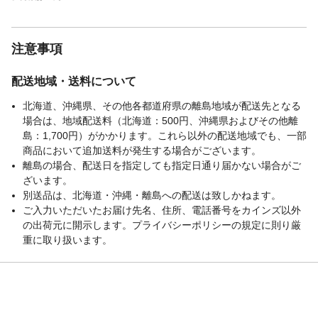
本体サイズ-高さ(cm)
9
材質・原材料・原産
【原産国】日本
注意事項
国
メーカー名
大香
配送地域・送料について
JANコード
4904872007166
関連キーワード
アロマオイル, ルームフレグランス, ギフト
北海道、沖縄県、その他各都道府県の離島地域が配送先となる
日本製 お香 線香 香り アロマ 和 和風 短寸
場合は、地域配送料（北海道：500円、沖縄県およびその他離
お部屋 玄関 リラックス リフレッシュ ひよ
島：1,700円）がかかります。これら以外の配送地域でも、一部
り 大香
商品において追加送料が発生する場合がございます。
離島の場合、配送日を指定しても指定日通り届かない場合がご
ざいます。
別送品は、北海道・沖縄・離島への配送は致しかねます。
ご入力いただいたお届け先名、住所、電話番号をカインズ以外
の出荷元に開示します。プライバシーポリシーの規定に則り厳
重に取り扱います。