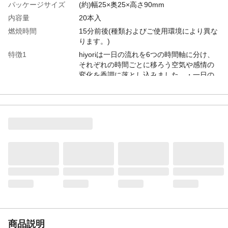
パッケージサイズ
(約)幅25×奥25×高さ90mm
内容量
20本入
燃焼時間
15分前後(種類およびご使用環境により異な
ります。)
特徴1
hiyoriは一日の流れを6つの時間軸に分け、
それぞれの時間ごとに移ろう空気や感情の
変化を香調に落とし込みました。・一日の
始まりや何かを始めるスイッチに〈あさや
け〉・朝の支度前後や空気の切り替えに
〈はやおき〉・日中のリラックスに〈こも
れび〉・頭をよく使った休息のタイミング
に〈うたたね〉・くつろぎたい時に〈だん
らん〉・就寝前の心身のリセットに〈よな
が〉
特徴2
初めてお香を楽しみたい方でも使いやす
く、私たちの暮らしにそっと寄り添いま
す。日常に無理なく取り入れられる長さ
で、香りとともに気持ちをリフレッシュす
るのにちょうど良い時間設定です。
本体サイズ-幅(cm)
2.5
商品説明
本体サイズ-奥行(cm)
2.5