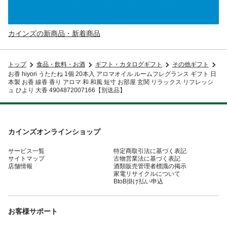
カインズの新商品・新着商品
トップ
食品・飲料・お酒
ギフト・カタログギフト
その他ギフト
お香 hiyori うたたね 1個 20本入 アロマオイル ルームフレグランス ギフト 日
本製 お香 線香 香り アロマ 和 和風 短寸 お部屋 玄関 リラックス リフレッシ
ュ ひより 大香 4904872007166【別送品】
カインズオンラインショップ
サービス一覧
特定商取引法に基づく表記
サイトマップ
古物営業法に基づく表記
店舗情報
酒類販売管理者標識の掲示
家電リサイクルについて
BtoB掛け払い申込
お客様サポート