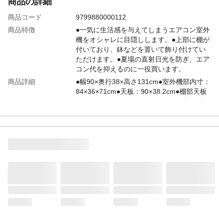
商品の詳細
商品コード
9799880000112
商品特徴
●一気に生活感を与えてしまうエアコン室外
機をオシャレに目隠しします。●上部に棚が
付いており、鉢などを置いて飾り付けてい
ただけます。●夏場の直射日光を防ぎ、エア
コン代を抑えるのに一役買います。
商品詳細
●幅90×奥行38×高さ131cm●室外機部内寸：
84×36×71cm●天板：90×38.2cm●棚部天板
(2段目)：86×24.2cm●アジャスター部：直
径2.5cm●重量：6.7kg●シェード：7.5cm●カ
ラー：ダークブラウン
耐荷重
12kg
ブランド名・型番
Living Out/TAN-932(DBR)
材質・原材料・原産
●材質：アルミニウム●中国製
国
メーカー名
タック
JANコード
4589792854894
関連キーワード
エアコンカバー 日よけ 目隠し 節電 ガーデ
ンラック, TAN-932(DBR), Living Out