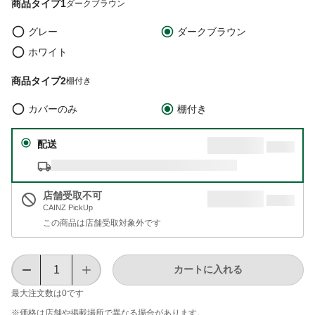
商品タイプ1
ダークブラウン
グレー
ダークブラウン
ホワイト
商品タイプ2
棚付き
カバーのみ
棚付き
配送
店舗受取不可
CAINZ PickUp
この商品は店舗受取対象外です
カートに入れる
最大注文数は
0
です
※価格は​店舗や​掲載場所で​異なる​場合が​あります。