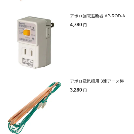
アポロ漏電遮断器 AP-ROD-A
4,780
円
アポロ電気柵用 3連アース棒
3,280
円