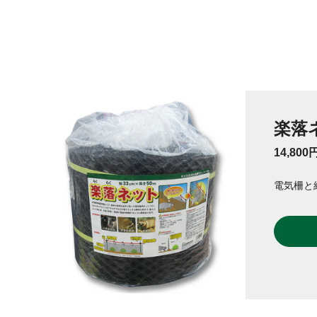
楽落ネ
14,800
電気柵と