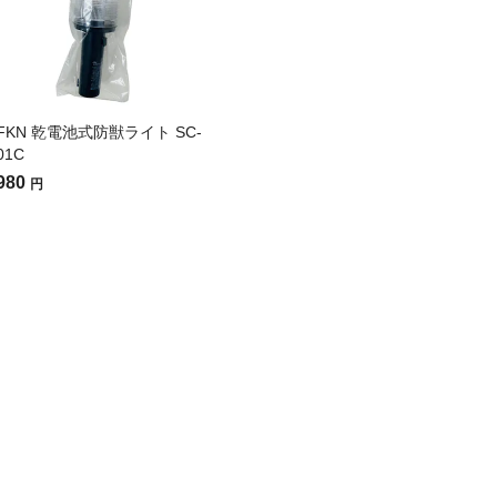
FKN 乾電池式防獣ライト SC-
01C
980
円