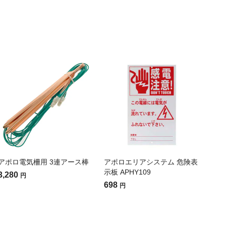
アポロ電気柵用 3連アース棒
アポロエリアシステム 危険表
示板 APHY109
3,280
円
698
円