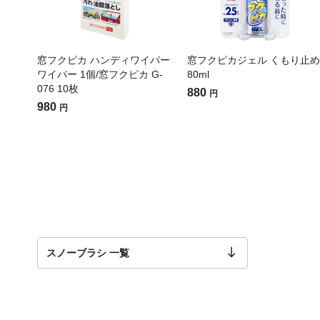
窓フクピカ ハンディワイパー
窓フクピカジェル くもり止め
ワイパー 1個/窓フクピカ G-
80ml
076 10枚
880
円
980
円
スノーブラシ 一覧