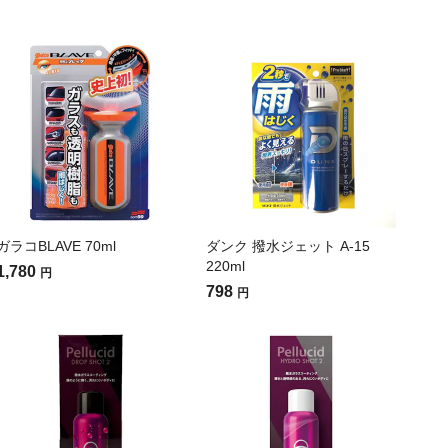
ガラコBLAVE 70ml
ダンク 撥水ジェット A-15
220ml
1,780
円
798
円