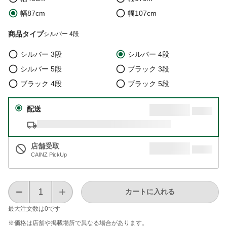
幅87cm
幅107cm
商品タイプ
シルバー 4段
シルバー 3段
シルバー 4段
シルバー 5段
ブラック 3段
ブラック 4段
ブラック 5段
配送
店舗受取
CAINZ PickUp
カートに入れる
最大注文数は
0
です
※価格は​店舗や​掲載場所で​異なる​場合が​あります。