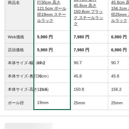
行30cm 高さ
45.8cm 
商品名
棚板枚数
4枚
45.8cm 高さ
121.5cm ポール
156.2c
150.8cm ブラッ
組立目安時間（分）
20
径19mm スチー
径25mm
ク スチールラッ
生産国
台湾
ルラック
ルラック
ク
重量
8.6kg
Web価格
5,980 円
7,980 円
6,980 円
店頭価格
5,980 円
7,980 円
6,980 円
本体サイズ-幅（cm）
87.2
90.7
90.7
本体サイズ-奥行（cm）
30
45.8
45.8
本体サイズ-高さ（cm）
121.5
150.8
156.2
19mm
ポール径
25mm
25mm