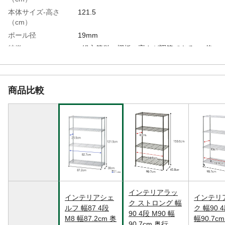
本体サイズ-高さ
121.5
（cm）
ポール径
19mm
特徴
●組立簡単。棚板の高さが調節できる。●使
い方に合わせて、パーツの付け足しができ
る●こちらの商品はお客様組み立て商品で
す。
商品比較
組立方法
●組み立ては、床に布やカーペットのあると
ころで行い商品や床等にキズが付かないよ
うご注意ください。●平らな場所で作業して
ください。●組み立て手順をよく読んでから
組み立ててください。●ケガ等を防ぐため手
袋をはめて行ってください。
材質・素材
●本体/金属(スチール) ●スリーブ/ABS樹
脂 ●アジャスター/ポリプロピレン、金属
(スチール)
表面加工
本体/めっき(クロム)
インテリアラッ
インテリアシェ
インテリ
耐荷重
●棚板1枚当たり:75kg(別売りキャスター使
ク ストロング 幅
ルフ 幅87 4段
ク 幅90 4
用時50kg) ●総耐荷重:300kg(別売りキャス
90 4段 M90 幅
M8 幅87.2cm 奥
幅90.7c
ター使用時100kg)
90.7cm 奥行