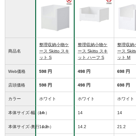
さい。転倒や破損、ケガの原因になりま
す。
生産国
日本
整理収納小物ケ
整理収納小物ケ
整理収納
商品名
ース Skitto スキ
ース Skitto スキ
ース Skit
ット S
ット ハーフ S
ット M
Web価格
598 円
498 円
698 円
店頭価格
598 円
498 円
698 円
カラー
ホワイト
ホワイト
ホワイト
本体サイズ-幅（cm）
14
14
14
本体サイズ-奥行（cm）
14.2
14.2
21.2