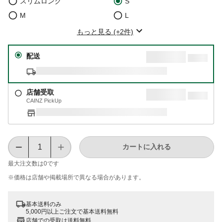
スリムロング
S
M
L
もっと見る (+2件)
配送
店舗受取
CAINZ PickUp
カートに入れる
最大注文数は
0
です
※価格は​店舗や​掲載場所で​異なる​場合が​あります。
基本送料のみ
5,000円以上ご注文で基本送料無料
店舗での受取は送料無料