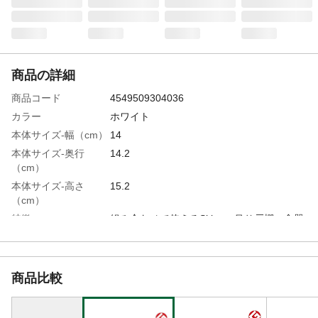
商品の詳細
商品コード
4549509304036
カラー
ホワイト
本体サイズ-幅（cm）
14
本体サイズ-奥行
14.2
（cm）
本体サイズ-高さ
15.2
（cm）
特徴
組み合わせて使えるSkitto。吊り戸棚、食器
棚、シンク下引き出しなどに。
付属品／セット内容
ジョイントパーツ
材質・素材
●本体/ABS樹脂 ●名札/ポリプロピレン
商品比較
使用上の注意
●直射日光や熱のそば、高温多湿な場所での
ご使用はお避けください。●ご使用の際、荷
重を一点に集中しないように注意してくだ