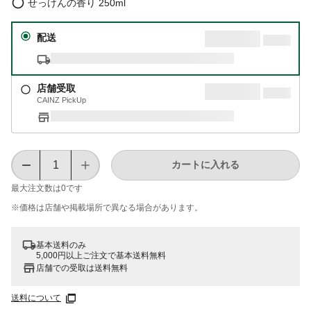
せっけんの香り 250ml
配送
店舗受取
CAINZ PickUp
カートに入れる
最大注文数は
0
です
※価格は​店舗や​掲載場所で​異なる​場合が​あります。
基本送料のみ
5,000円以上ご注文で基本送料無料
店舗での受取は送料無料
送料について