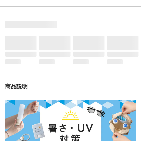
使用方法
●衣類から10cm以上離して、スプレーして
ください(目安：1カ所に1～2回スプレー)。
※冷感効果:襟元、背中、ワキなど、汗をか
きやすい部分の衣類にスプレーすると効果
的です。※冷涼感には個人差があります。
容量
250ml
材質・素材
エタノール、メントール、ポリオキシエチ
レン硬化ヒマシ油、柿渋エキス
生産国
中国
商品説明