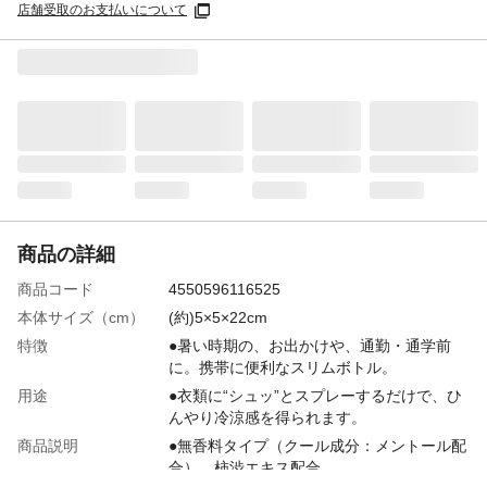
店舗受取のお支払いについて
商品の詳細
商品コード
4550596116525
本体サイズ（cm）
(約)5×5×22cm
特徴
●暑い時期の、お出かけや、通勤・通学前
に。携帯に便利なスリムボトル。
用途
●衣類に“シュッ”とスプレーするだけで、ひ
んやり冷涼感を得られます。
商品説明
●無香料タイプ（クール成分：メントール配
合）、柿渋エキス配合。