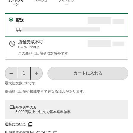
ミントグリ
ベージュ
ライトグレ
ーン
ー
配送
店舗受取不可
CAINZ PickUp
この商品は店舗受取対象外です
カートに入れる
最大注文数は
0
です
※価格は​店舗や​掲載場所で​異なる​場合が​あります。
基本送料のみ
5,000円以上ご注文で基本送料無料
送料について
店舗受取のお支払いについて