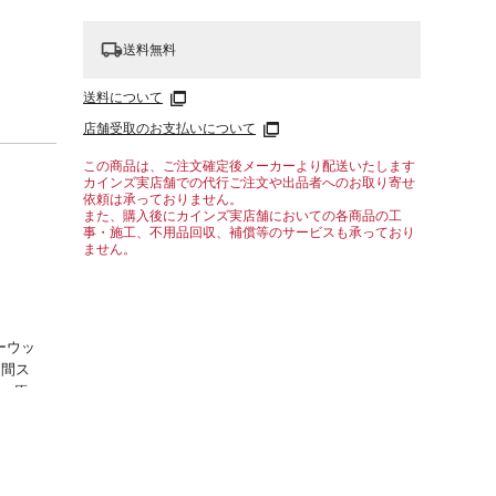
送料無料
送料について
店舗受取のお支払いについて
この商品は、ご注文確定後メーカーより配送いたします
カインズ実店舗での代行ご注文や出品者へのお取り寄せ
依頼は承っておりません。
また、購入後にカインズ実店舗においての各商品の工
事・施工、不用品回収、補償等のサービスも承っており
ません。
ーウッ
中間ス
%、原
、布
補足説