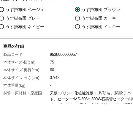
うす掛布団 ベージュ
うす掛布団 ブラウン
うす掛布団 グレー
うす掛布団 カーキ
うす掛布団 ネイビー
うす掛布団 イエロー
商品の詳細
商品コード
9538060000957
本体サイズ-幅(cm)
75
本体サイズ-奥行(cm)
60
本体サイズ-高さ(cm)
37/42
本体重量(kg)
-
材質・原材料・原産国
天板:プリント化粧繊維板・UV塗装、脚部:ラバ
ド、ヒーター:MS-303H 300W石英管ヒーター(
イッチ)、ふとん 側地・中材:ポリエステル100
産国:本体:ベトナム製、ヒーター:マレーシア製
団:中国製
特徴
■商品外寸サイズ:こたつ:(約)幅75×奥行60×高さ
37/42cm、掛ふとん:(約)195×180cm■内寸及び