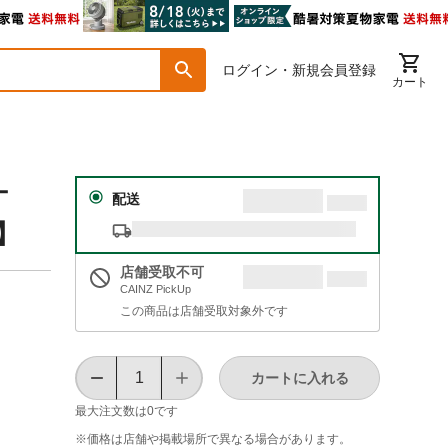
ログイン・新規会員登録
カート
ナ
配送
品】
店舗受取不可
CAINZ PickUp
この商品は店舗受取対象外です
カートに入れる
最大注文数は
0
です
※価格は​店舗や​掲載場所で​異なる​場合が​あります。