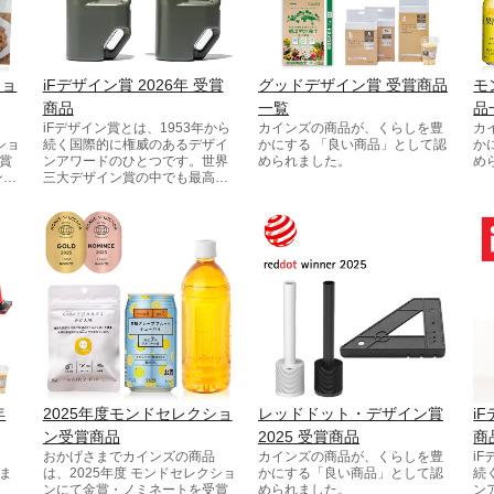
ショ
iFデザイン賞 2026年 受賞
グッドデザイン賞 受賞商品
モ
商品
一覧
品
iFデザイン賞とは、1953年から
カインズの商品が、くらしを豊
カ
ショ
続く国際的に権威のあるデザイ
かにする 「良い商品」として認
か
賞
ンアワードのひとつです。世界
められました。
め
ンド
三大デザイン賞の中でも最高峰
2年
のデザイン賞と評されていま
ま
す。
年
2025年度モンドセレクショ
レッドドット・デザイン賞
i
ン受賞商品
2025 受賞商品
商
おかげさまでカインズの商品
カインズの商品が、くらしを豊
i
ま
は、2025年度 モンドセレクショ
かにする「良い商品」として認
続
ンにて金賞・ノミネートを受賞
められました。
ン