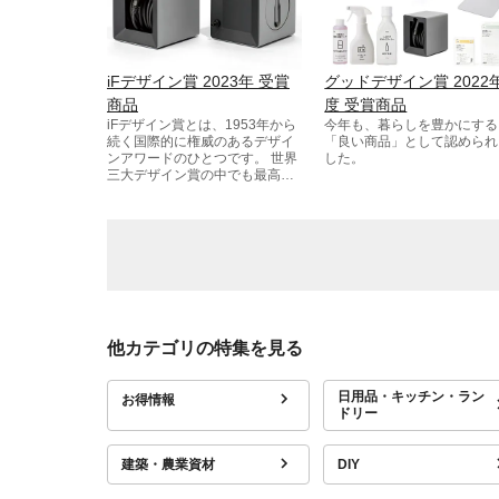
iFデザイン賞 2023年 受賞
グッドデザイン賞 2022
商品
度 受賞商品
iFデザイン賞とは、1953年から
今年も、暮らしを豊かにする
続く国際的に権威のあるデザイ
「良い商品」として認められ
ンアワードのひとつです。 世界
した。
三大デザイン賞の中でも最高峰
のデザイン賞と評されていま
す。
他カテゴリの特集を見る
日用品・キッチン・ラン
お得情報
ドリー
建築・農業資材
DIY