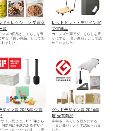
ンドセレクション 受賞商
レッドドット・デザイン賞
一覧
受賞商品
インズの商品が、くらしを豊
カインズの商品が、くらしを豊
にする 「良い商品」として認
かにする 「良い商品」として認
られました。
められました。
Fデザイン賞 2025年 受賞
グッドデザイン賞 2024年
品
度 受賞商品
Fデザイン賞とは、1953年から
今年も、暮らしを豊かにする
く国際的に権威のあるデザイ
「良い商品」として認められま
アワードのひとつです。 世界
した。