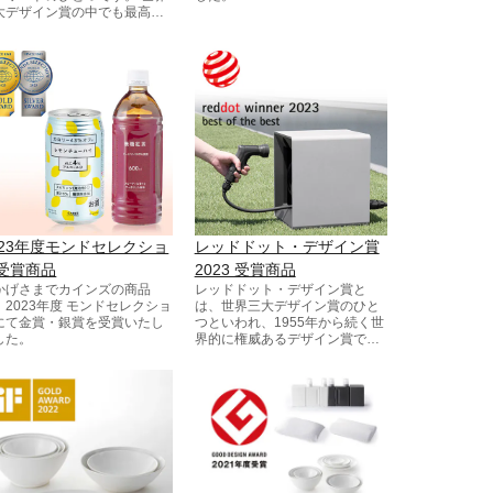
大デザイン賞の中でも最高峰
デザイン賞と評されていま
。
023年度モンドセレクショ
レッドドット・デザイン賞
受賞商品
2023 受賞商品
かげさまでカインズの商品
レッドドット・デザイン賞と
、2023年度 モンドセレクショ
は、世界三大デザイン賞のひと
にて金賞・銀賞を受賞いたし
つといわれ、1955年から続く世
した。
界的に権威あるデザイン賞で
す。 今年も世界57か国から多く
の応募があり、格式が高く、世
界でも最高峰のデザイン賞と評
されています。