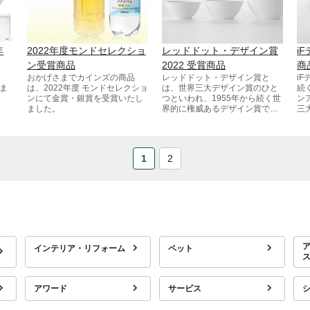
年
2022年度モンドセレクショ
レッドドット・デザイン賞
i
ン受賞商品
2022 受賞商品
商
おかげさまでカインズの商品
レッドドット・デザイン賞と
i
ま
は、2022年度 モンドセレクショ
は、世界三大デザイン賞のひと
続
ンにて金賞・銀賞を受賞いたし
つといわれ、1955年から続く世
ン
ました。
界的に権威あるデザイン賞で
三
す。 今年も世界57か国から多く
の
の応募があり、格式が高く、世
す
界でも最高峰のデザイン賞と評
されています。
1
2
インテリア・リフォーム
ペット
アワード
サービス