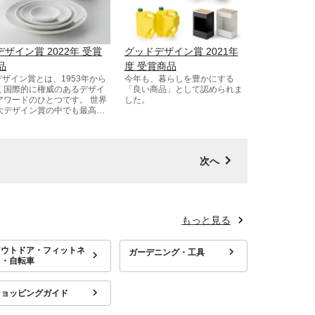
Fデザイン賞 2022年 受賞
グッドデザイン賞 2021年
品
度 受賞商品
Fデザイン賞とは、1953年から
今年も、暮らしを豊かにする
く国際的に権威のあるデザイ
「良い商品」として認められま
アワードのひとつです。 世界
した。
大デザイン賞の中でも最高峰
デザイン賞と評されていま
。
次へ
もっと見る
アウトドア・フィットネ
ガーデニング・工具
ス・自転車
ショッピングガイド