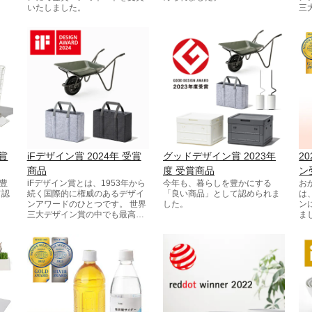
いたしました。
三
の
す
賞
iFデザイン賞 2024年 受賞
グッドデザイン賞 2023年
2
商品
度 受賞商品
ン
豊
iFデザイン賞とは、1953年から
今年も、暮らしを豊かにする
お
て認
続く国際的に権威のあるデザイ
「良い商品」として認められま
は
ンアワードのひとつです。 世界
した。
ン
三大デザイン賞の中でも最高峰
ま
のデザイン賞と評されていま
す。